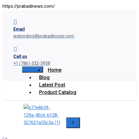
https://prabadinews.com/
Email
weborders@prabadincorp.com
Call us
+1 (786)-332-3938
Home
Blog
Latest Post
Product Catalog
X