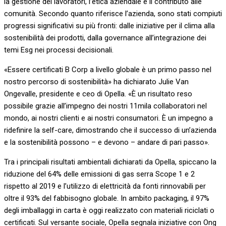
la gestione dei lavoratori, l’etica aziendale e il contributo alle
comunità. Secondo quanto riferisce l’azienda, sono stati compiuti
progressi significativi su più fronti: dalle iniziative per il clima alla
sostenibilità dei prodotti, dalla governance all’integrazione dei
temi Esg nei processi decisionali.
«Essere certificati B Corp a livello globale è un primo passo nel
nostro percorso di sostenibilità» ha dichiarato Julie Van
Ongevalle, presidente e ceo di Opella. «È un risultato reso
possibile grazie all’impegno dei nostri 11mila collaboratori nel
mondo, ai nostri clienti e ai nostri consumatori. È un impegno a
ridefinire la self-care, dimostrando che il successo di un’azienda
e la sostenibilità possono – e devono – andare di pari passo».
Tra i principali risultati ambientali dichiarati da Opella, spiccano la
riduzione del 64% delle emissioni di gas serra Scope 1 e 2
rispetto al 2019 e l’utilizzo di elettricità da fonti rinnovabili per
oltre il 93% del fabbisogno globale. In ambito packaging, il 97%
degli imballaggi in carta è oggi realizzato con materiali riciclati o
certificati. Sul versante sociale, Opella segnala iniziative con Ong